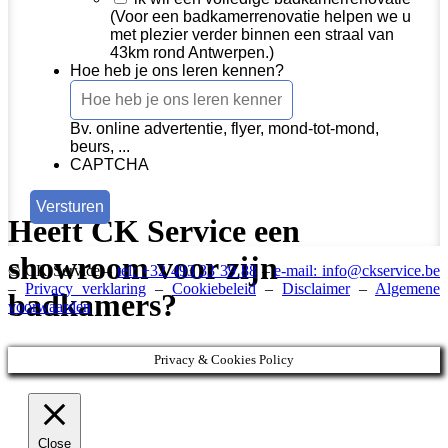
(Voor een badkamerrenovatie helpen we u
met plezier verder binnen een straal van
43km rond Antwerpen.)
Hoe heb je ons leren kennen?
Bv. online advertentie, flyer, mond-tot-mond,
beurs, ...
CAPTCHA
Heeft CK Service een
showroom voor zijn
© CK Service –
tel: +32 493 33 39 88
–
e-mail: info@ckservice.be
–
Privacy verklaring
–
Cookiebeleid
–
Disclaimer
–
Algemene
badkamers?
voorwaarden
Privacy & Cookies Policy
Close